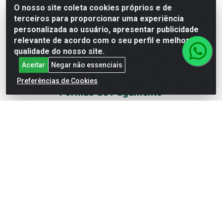
Redes Sociais
O nosso site coleta cookies próprios e de
terceiros para proporcionar uma experiência
Instagram
personalizada ao usuário, apresentar publicidade
relevante de acordo com o seu perfil e melhorar a
Facebook
qualidade do nosso site.
Linkedin
Aceitar
Negar não essenciais
YouTube
Preferências de Cookies
Formas de Pagamento
Rede Brasil - Avenida Universitária, nº 3860, Jardim das
Américas II Etapa - Anápolis/GO - CEP 75070-415 -
CNPJ 07.728.073/0002-24