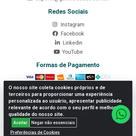
Redes Sociais
Instagram
Facebook
Linkedin
YouTube
Formas de Pagamento
O nosso site coleta cookies próprios e de
terceiros para proporcionar uma experiência
personalizada ao usuário, apresentar publicidade
Rede Brasil - Avenida Universitária, nº 3860, Jardim das
Américas II Etapa - Anápolis/GO - CEP 75070-415 -
relevante de acordo com o seu perfil e melhorar a
CNPJ 07.728.073/0002-24
qualidade do nosso site.
Aceitar
Negar não essenciais
Preferências de Cookies