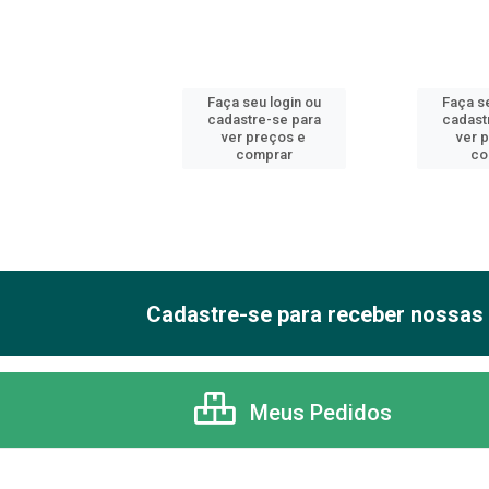
 seu login ou
Faça seu login ou
Faça se
astre-se para
cadastre-se para
cadast
er preços e
ver preços e
ver 
comprar
comprar
co
Cadastre-se para receber nossas 
Meus Pedidos