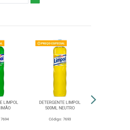
E LIMPOL
DETERGENTE LIMPOL
DETERGENTE YP
LIMÃO
500ML NEUTRO
CLEAR
 7694
Código: 7693
Código: 18