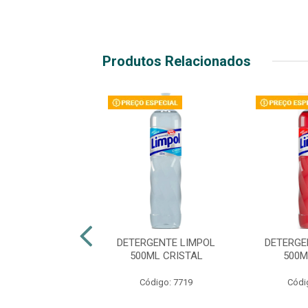
Produtos Relacionados
ENTE YPÊ 500ML
DETERGENTE LIMPOL
DETERGE
CLEAR
500ML CRISTAL
500M
ódigo: 1832
Código: 7719
Códi