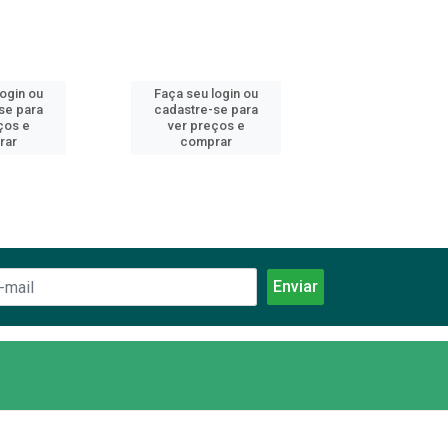
login ou
Faça seu login ou
Faça seu log
se para
cadastre-se para
cadastre-se 
ços e
ver preços e
ver preços
rar
comprar
comprar