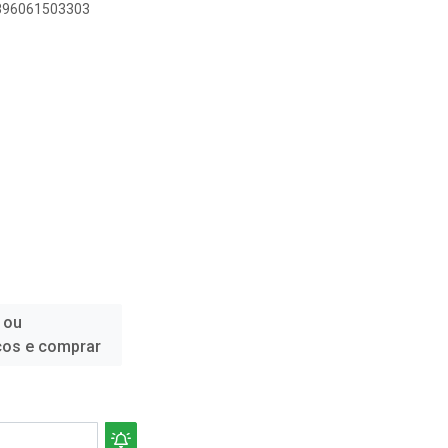
7896061503303
 ou
ços e comprar