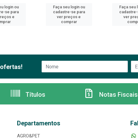
u login ou
Faça seu login ou
Faça seu 
re-se para
cadastre-se para
cadastre-
preços e
ver preços e
ver pre
mprar
comprar
comp
ofertas!
Títulos
Notas Fiscais
Departamentos
Fa
AGRO&PET