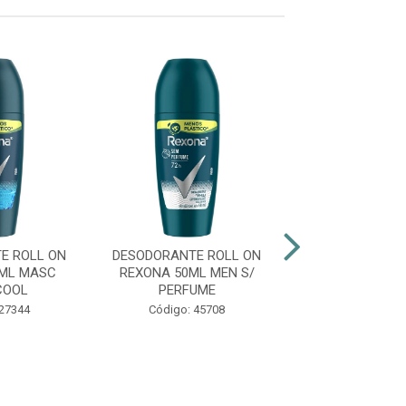
E ROLL ON
DESODORANTE ROLL ON
DESODORANTE 
ML MASC
REXONA 50ML MEN S/
REXONA 50M
COOL
PERFUME
BAMBO
 27344
Código: 45708
Código: 21