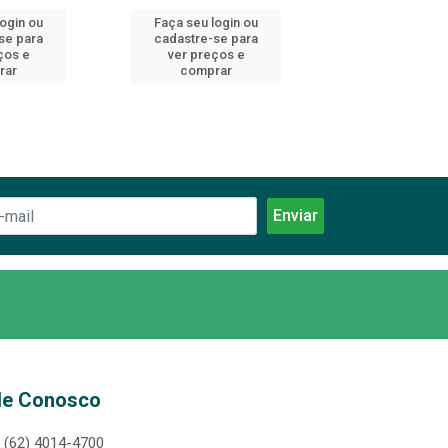
login ou
Faça seu login ou
Faça seu log
se para
cadastre-se para
cadastre-se 
ços e
ver preços e
ver preços
rar
comprar
comprar
le Conosco
(62) 4014-4700