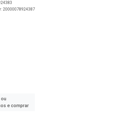
8924383
er: 20000078924387
 ou
ços e comprar