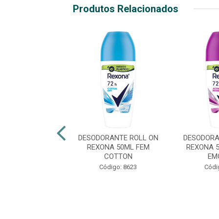
Produtos Relacionados
RANTE ROLL ON
DESODORANTE ROLL ON
DESODORA
NA 50ML FEM
REXONA 50ML FEM
REXONA 
BAMBOO
COTTON
EM
digo: 21213
Código: 8623
Códi