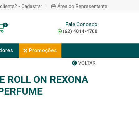
|
cliente? - Cadastrar
Área do Representante
Fale Conosco
0
(62) 4014-4700
dores
Promoções
VOLTAR
 ROLL ON REXONA
 PERFUME