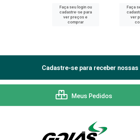
 seu login ou
Faça seu login ou
Faça se
astre-se para
cadastre-se para
cadast
er preços e
ver preços e
ver 
comprar
comprar
co
Cadastre-se para receber nossas 
Meus Pedidos