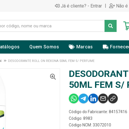
|
Já é cliente? - Entrar
Não é 
atálogos
Quem Somos
Marcas
Fornece
N
DESODORANTE ROLL ON REXONA 50ML FEM S/ PERFUME
DESODORANTE
50ML FEM S/
Código do Fabricante: 84157416
Código: 8983
Código NCM: 33072010