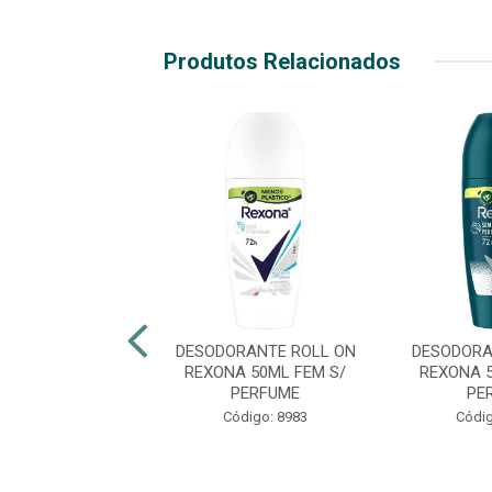
Produtos Relacionados
RANTE ROLL ON
DESODORANTE ROLL ON
DESODORA
NA 50ML FEM
REXONA 50ML FEM S/
REXONA 
COTTON
PERFUME
PE
ódigo: 8623
Código: 8983
Códig