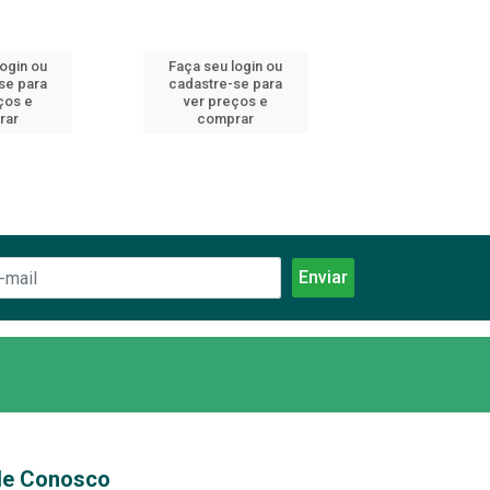
login ou
Faça seu login ou
Faça seu log
se para
cadastre-se para
cadastre-se 
ços e
ver preços e
ver preços
rar
comprar
comprar
le Conosco