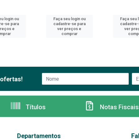
u login ou
Faça seu login ou
Faça seu 
re-se para
cadastre-se para
cadastre-
preços e
ver preços e
ver pre
mprar
comprar
comp
ofertas!
Títulos
Notas Fiscais
Departamentos
Fa