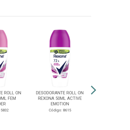
E ROLL ON
DESODORANTE ROLL ON
DESODORANTE 
0ML FEM
REXONA 50ML ACTIVE
REXONA 50M
DER
EMOTION
COTTO
 5832
Código: 8615
Código: 86