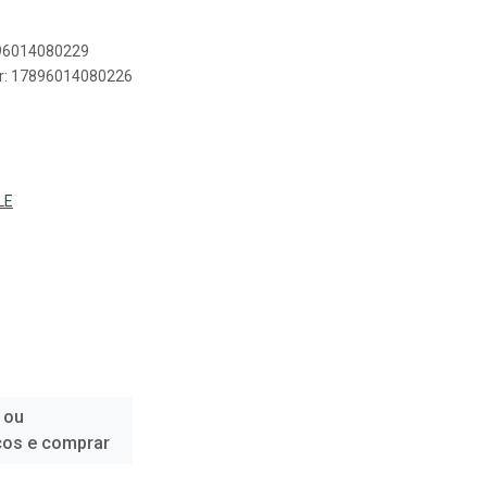
896014080229
er: 17896014080226
LE
 ou
ços e comprar