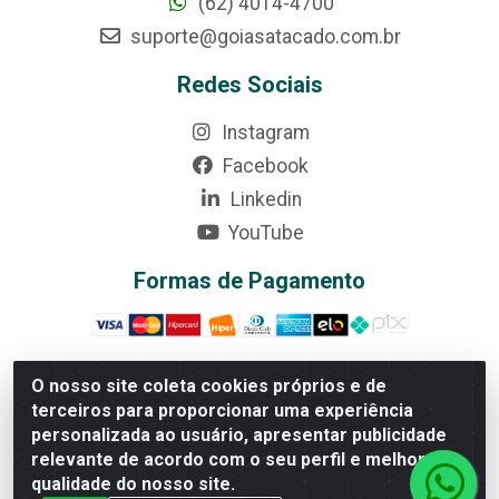
(62) 4014-4700
suporte@goiasatacado.com.br
Redes Sociais
Instagram
Facebook
Linkedin
YouTube
Formas de Pagamento
O nosso site coleta cookies próprios e de
terceiros para proporcionar uma experiência
Rede Brasil - Avenida Universitária, nº 3860, Jardim das
personalizada ao usuário, apresentar publicidade
Américas II Etapa - Anápolis/GO - CEP 75070-415 -
relevante de acordo com o seu perfil e melhorar a
CNPJ 07.728.073/0002-24
qualidade do nosso site.