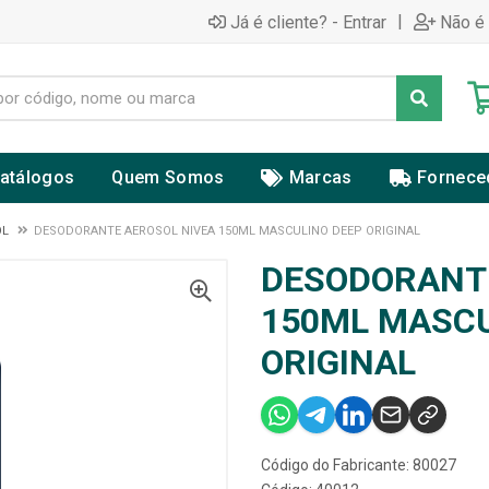
|
Já é cliente? - Entrar
Não é 
atálogos
Quem Somos
Marcas
Fornece
OL
DESODORANTE AEROSOL NIVEA 150ML MASCULINO DEEP ORIGINAL
DESODORANTE
150ML MASCU
ORIGINAL
Código do Fabricante: 80027