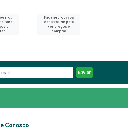
login ou
Faça seu login ou
Faça seu log
se para
cadastre-se para
cadastre-se 
ços e
ver preços e
ver preços
rar
comprar
comprar
le Conosco