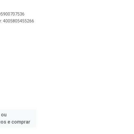
005900707536
er: 4005805455266
 ou
ços e comprar