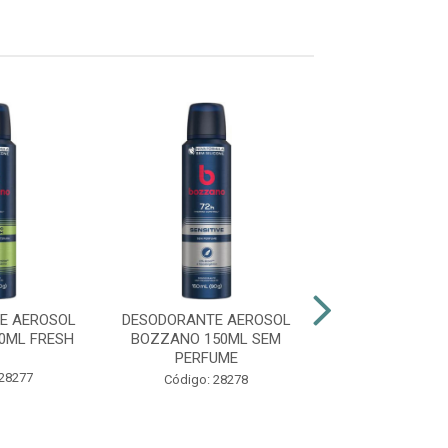
E AEROSOL
DESODORANTE AEROSOL
DESODORANTE 
0ML FRESH
BOZZANO 150ML SEM
BOZZANO 1
PERFUME
EXTREME 7
 28277
Código: 28278
Código: 29