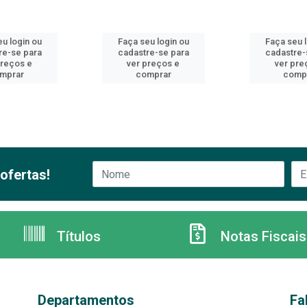
u login ou
Faça seu login ou
Faça seu 
re-se para
cadastre-se para
cadastre-
preços e
ver preços e
ver pre
mprar
comprar
comp
ofertas!
Títulos
Notas Fiscais
Departamentos
Fa