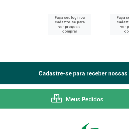
 seu login ou
Faça seu login ou
Faça se
astre-se para
cadastre-se para
cadast
er preços e
ver preços e
ver 
comprar
comprar
co
Cadastre-se para receber nossas 
Meus Pedidos