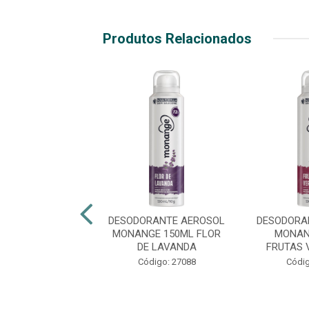
Produtos Relacionados
RANTE AEROSOL
DESODORANTE AEROSOL
DESODORA
ZANO 150ML
MONANGE 150ML FLOR
MONAN
REME 72HRS
DE LAVANDA
FRUTAS 
digo: 29401
Código: 27088
Códig