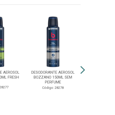
E AEROSOL
DESODORANTE AEROSOL
DESODORANTE 
0ML FRESH
BOZZANO 150ML SEM
BOZZANO 1
PERFUME
EXTREME 7
 28277
Código: 28278
Código: 29