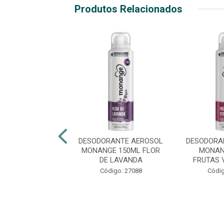
Produtos Relacionados
RANTE AEROSOL
DESODORANTE AEROSOL
DESODORA
ZANO 150ML
MONANGE 150ML FLOR
MONAN
REME 72HRS
DE LAVANDA
FRUTAS 
digo: 29401
Código: 27088
Códig