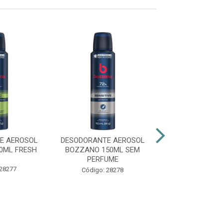
E AEROSOL
DESODORANTE AEROSOL
DESODORANTE 
0ML FRESH
BOZZANO 150ML SEM
BOZZANO 1
PERFUME
EXTREME 7
 28277
Código: 28278
Código: 29