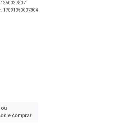
891350037807
er: 17891350037804
 ou
ços e comprar