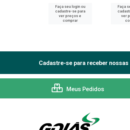
 seu login ou
Faça seu login ou
Faça se
astre-se para
cadastre-se para
cadast
er preços e
ver preços e
ver 
comprar
comprar
co
Cadastre-se para receber nossas 
Meus Pedidos