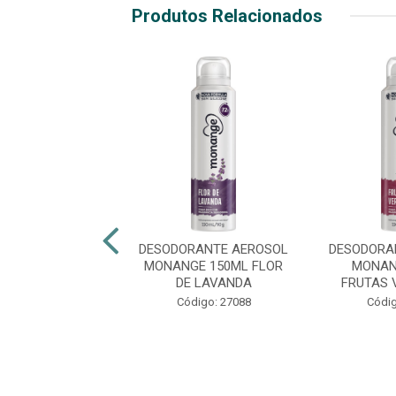
Produtos Relacionados
RANTE AEROSOL
DESODORANTE AEROSOL
DESODORA
ZANO 150ML
MONANGE 150ML FLOR
MONAN
REME 72HRS
DE LAVANDA
FRUTAS 
digo: 29401
Código: 27088
Códig