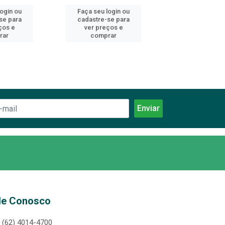
login ou
Faça seu login ou
Faça seu log
se para
cadastre-se para
cadastre-se 
ços e
ver preços e
ver preços
rar
comprar
comprar
le Conosco
(62) 4014-4700