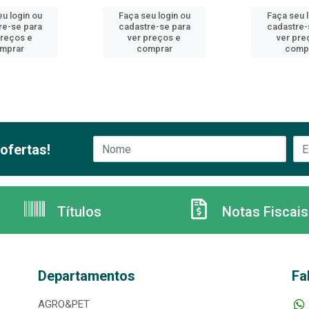
u login ou
Faça seu login ou
Faça seu 
re-se para
cadastre-se para
cadastre-
preços e
ver preços e
ver pre
mprar
comprar
comp
ofertas!
Títulos
Notas Fiscais
Departamentos
Fa
AGRO&PET