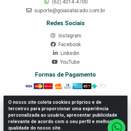
(62) 4014-4700
suporte@goiasatacado.com.br
Redes Sociais
Instagram
Facebook
Linkedin
YouTube
Formas de Pagamento
O nosso site coleta cookies próprios e de
terceiros para proporcionar uma experiência
Rede Brasil - Avenida Universitária, nº 3860, Jardim das
personalizada ao usuário, apresentar publicidade
Américas II Etapa - Anápolis/GO - CEP 75070-415 -
relevante de acordo com o seu perfil e melhorar a
CNPJ 07.728.073/0002-24
qualidade do nosso site.