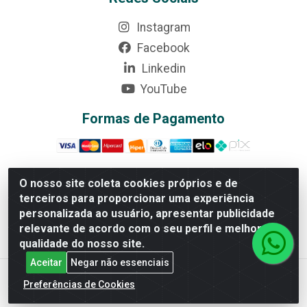
Instagram
Facebook
Linkedin
YouTube
Formas de Pagamento
O nosso site coleta cookies próprios e de
terceiros para proporcionar uma experiência
Rede Brasil - Avenida Universitária, nº 3860, Jardim das
personalizada ao usuário, apresentar publicidade
Américas II Etapa - Anápolis/GO - CEP 75070-415 -
relevante de acordo com o seu perfil e melhorar a
CNPJ 07.728.073/0002-24
qualidade do nosso site.
Aceitar
Negar não essenciais
Preferências de Cookies