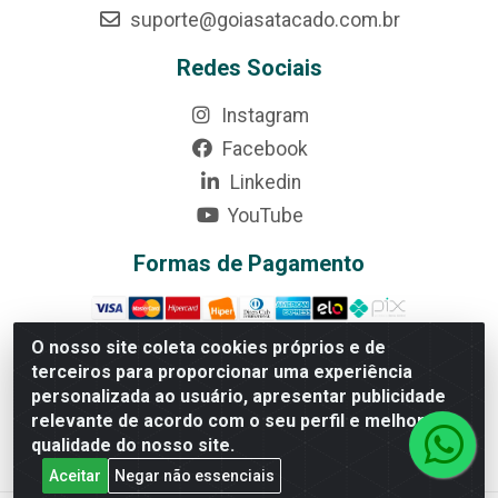
suporte@goiasatacado.com.br
Redes Sociais
Instagram
Facebook
Linkedin
YouTube
Formas de Pagamento
O nosso site coleta cookies próprios e de
terceiros para proporcionar uma experiência
Rede Brasil - Avenida Universitária, nº 3860, Jardim das
personalizada ao usuário, apresentar publicidade
Américas II Etapa - Anápolis/GO - CEP 75070-415 -
relevante de acordo com o seu perfil e melhorar a
CNPJ 07.728.073/0002-24
qualidade do nosso site.
Aceitar
Negar não essenciais