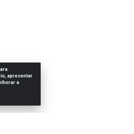
para
io, apresentar
elhorar a