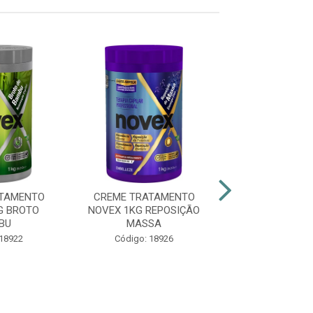
ATAMENTO
CREME TRATAMENTO
CREME TRAT
G BROTO
NOVEX 1KG REPOSIÇÃO
NOVEX 1KG Ó
BU
MASSA
COCO
 18922
Código: 18926
Código: 20