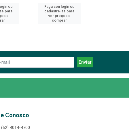
login ou
Faça seu login ou
Faça seu log
se para
cadastre-se para
cadastre-se 
ços e
ver preços e
ver preços
rar
comprar
comprar
le Conosco
(62) 4014-4700