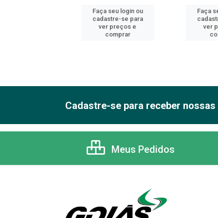
 seu login ou
Faça seu login ou
Faça se
astre-se para
cadastre-se para
cadast
er preços e
ver preços e
ver 
comprar
comprar
co
Cadastre-se para receber nossas 
Meus Pedidos