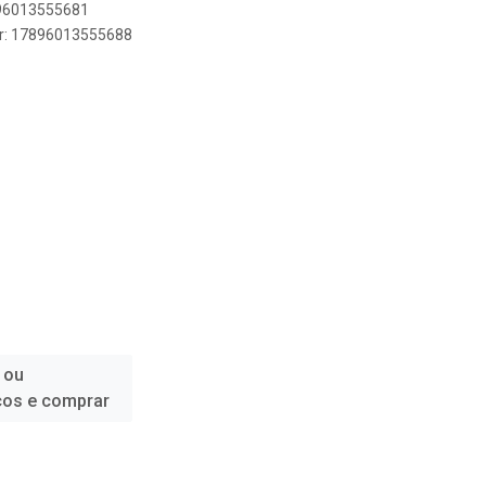
896013555681
er: 17896013555688
 ou
ços e comprar