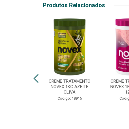
Produtos Relacionados
 TRATAMENTO
CREME TRATAMENTO
CREME T
 1KG ÓLEO DE
NOVEX 1KG AZEITE
NOVEX 1
COCO
OLIVA
1
ódigo: 2017
Código: 18915
Códig