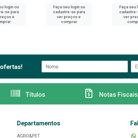
u login ou
Faça seu login ou
Faça seu 
re-se para
cadastre-se para
cadastre-
preços e
ver preços e
ver pre
mprar
comprar
comp
ofertas!
Títulos
Notas Fiscais
Departamentos
Fa
AGRO&PET