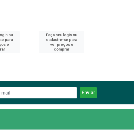
login ou
Faça seu login ou
Faça seu log
se para
cadastre-se para
cadastre-se 
ços e
ver preços e
ver preços
rar
comprar
comprar