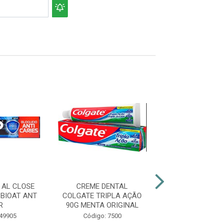
 AL CLOSE
CREME DENTAL
CREME DEN
 BIOAT ANT
COLGATE TRIPLA AÇÃO
COLGATE TRIP
R
90G MENTA ORIGINAL
90G HORT
 49905
Código: 7500
Código: 18