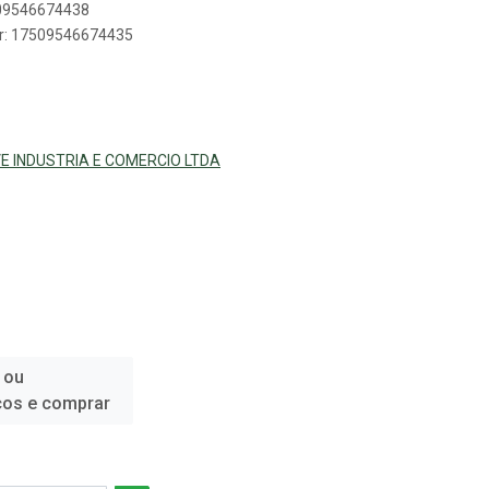
509546674438
er: 17509546674435
E INDUSTRIA E COMERCIO LTDA
 ou
ços e comprar