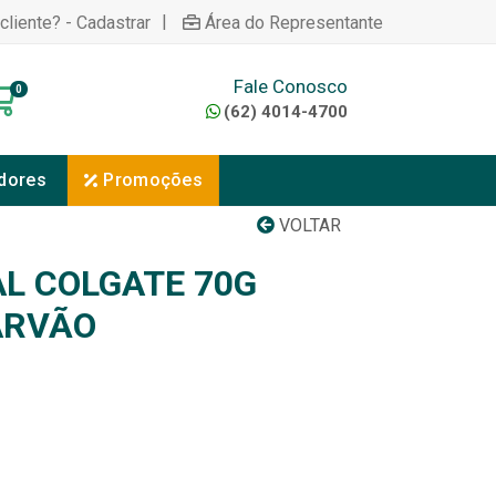
|
cliente? - Cadastrar
Área do Representante
Fale Conosco
0
(62) 4014-4700
dores
Promoções
VOLTAR
L COLGATE 70G
ARVÃO