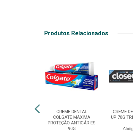
Produtos Relacionados
EME DENTAL
CREME DENTAL
CREME D
E TRIPLA AÇÃO
COLGATE MÁXIMA
UP 70G TR
G HORTELÃ
PROTEÇÃO ANTICÁRIES
90G
Códig
digo: 18408