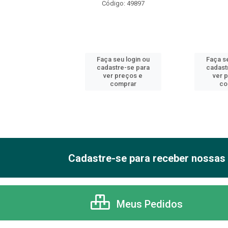
Código: 49897
 seu login ou
Faça seu login ou
Faça se
astre-se para
cadastre-se para
cadast
er preços e
ver preços e
ver 
comprar
comprar
co
Cadastre-se para receber nossas 
Meus Pedidos