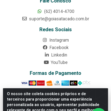
Fale Conosco
(62) 4014-4700
suporte@goiasatacado.com.br
Redes Sociais
Instagram
Facebook
Linkedin
YouTube
Formas de Pagamento
O nosso site coleta cookies próprios e de
terceiros para proporcionar uma experiência
Rede Brasil - Avenida Universitária, nº 3860, Jardim das
personalizada ao usuário, apresentar publicidade
Américas II Etapa - Anápolis/GO - CEP 75070-415 -
relevante de acordo com o seu perfil e melhorar a