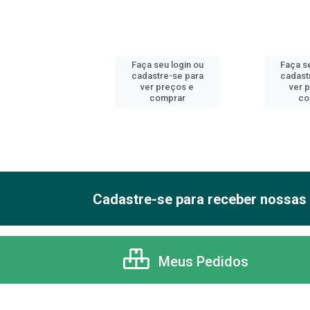
 seu login ou
Faça seu login ou
Faça se
astre-se para
cadastre-se para
cadast
er preços e
ver preços e
ver 
comprar
comprar
co
Cadastre-se para receber nossas 
Meus Pedidos