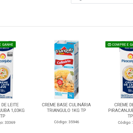
E GANHE
COMPRE E G
 DE LEITE
CREME BASE CULINÁRIA
CREME DE
JUBA 1,03KG
TRIANGULO 1KG TP
PIRACANJUB
TP
T
Código: 35946
o: 33369
Código: