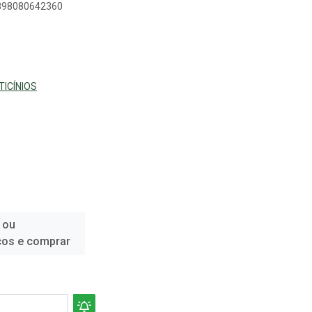
7898080642360
TICÍNIOS
 ou
ços e comprar