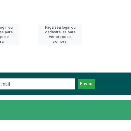
login ou
Faça seu login ou
Faça seu log
se para
cadastre-se para
cadastre-se 
ços e
ver preços e
ver preços
rar
comprar
comprar