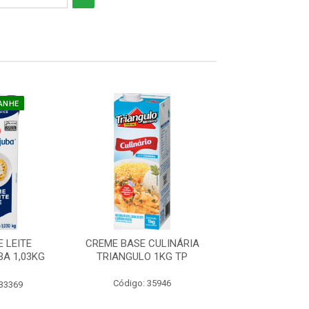
ANHE
COMPRE E GAN
 LEITE
CREME BASE CULINÁRIA
CREME DE L
A 1,03KG
TRIANGULO 1KG TP
PIRACANJUBA 
P
TP
Código: 35946
 33369
Código: 33