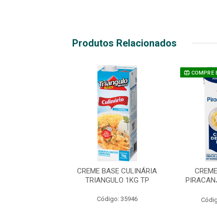
Produtos Relacionados
E E GANHE
COMPRE 
ME DE LEITE
CREME BASE CULINÁRIA
CREME
ANJUBA 1,03KG
TRIANGULO 1KG TP
PIRACAN
TP
Código: 35946
digo: 33369
Códig