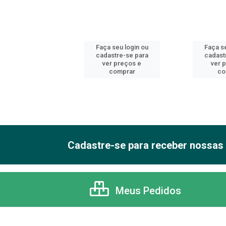
 seu login ou
Faça seu login ou
Faça se
astre-se para
cadastre-se para
cadast
er preços e
ver preços e
ver 
comprar
comprar
co
Cadastre-se para receber nossas 
Meus Pedidos