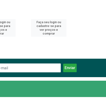
login ou
Faça seu login ou
Faça seu log
se para
cadastre-se para
cadastre-se 
ços e
ver preços e
ver preços
rar
comprar
comprar