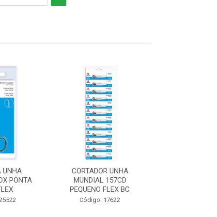
A UNHA
CORTADOR UNHA
LIXA UNHA M
OX PONTA
MUNDIAL 157CD
METAL FLEX
FLEX
PEQUENO FLEX BC
Código: 19
 25522
Código: 17622