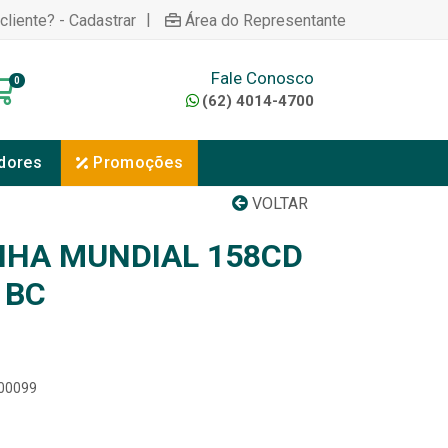
|
cliente? - Cadastrar
Área do Representante
Fale Conosco
0
(62) 4014-4700
dores
Promoções
VOLTAR
HA MUNDIAL 158CD
 BC
100099