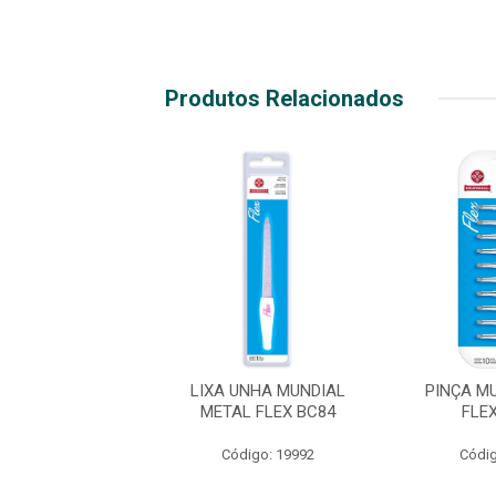
Produtos Relacionados
TADOR UNHA
LIXA UNHA MUNDIAL
PINÇA M
DIAL 157CD
METAL FLEX BC84
FLE
ENO FLEX BC
Código: 19992
Códig
digo: 17622