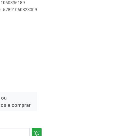
891060836189
er: 57891060823009
 ou
ços e comprar