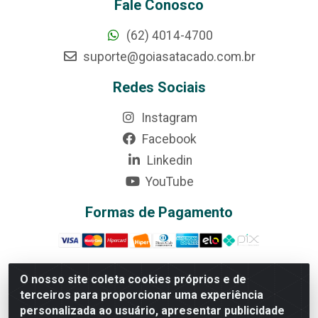
Fale Conosco
(62) 4014-4700
suporte@goiasatacado.com.br
Redes Sociais
Instagram
Facebook
Linkedin
YouTube
Formas de Pagamento
O nosso site coleta cookies próprios e de
terceiros para proporcionar uma experiência
Rede Brasil - Avenida Universitária, nº 3860, Jardim das
personalizada ao usuário, apresentar publicidade
Américas II Etapa - Anápolis/GO - CEP 75070-415 -