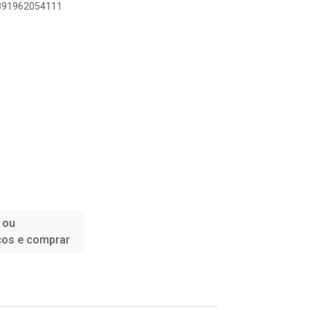
7891962054111
 ou
ços e comprar