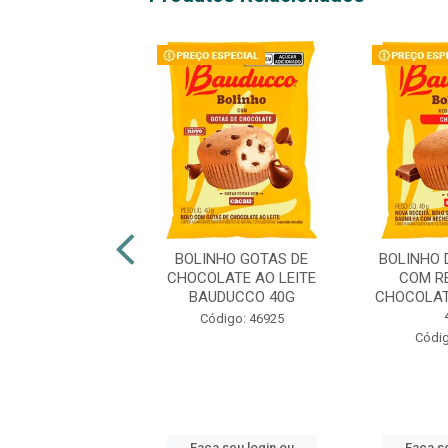
O DE BAUNILHA
BOLINHO GOTAS DE
BOLINHO 
 RECHEIO DE
CHOCOLATE AO LEITE
COM R
GO BAUDUCCO
BAUDUCCO 40G
CHOCOLAT
40G
Código: 46925
digo: 43079
Códig
 seu login ou
Faça seu login ou
Faça se