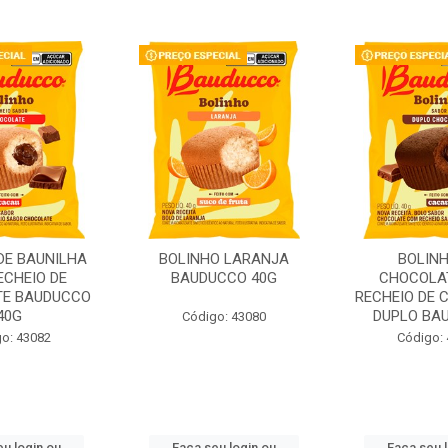
DE BAUNILHA
BOLINHO LARANJA
BOLINH
ECHEIO DE
BAUDUCCO 40G
CHOCOLA
E BAUDUCCO
RECHEIO DE 
40G
DUPLO BAU
Código: 43080
o: 43082
Código:
u login ou
Faça seu login ou
Faça seu 