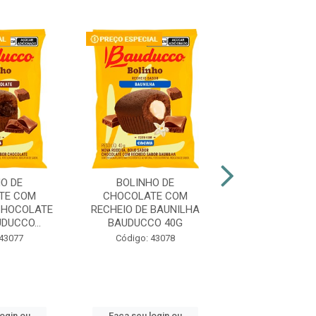
O DE
BOLINHO DE
BOLINHO DE B
TE COM
CHOCOLATE COM
COM RECHEI
CHOCOLATE
RECHEIO DE BAUNILHA
MORANGO BA
DUCCO...
BAUDUCCO 40G
40G
 43077
Código: 43078
Código: 43
login ou
Faça seu login ou
Faça seu log