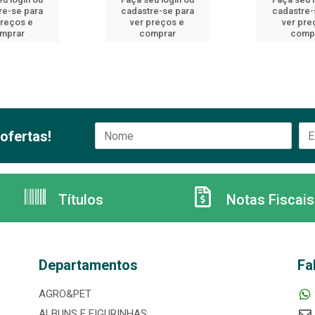
re-se para
cadastre-se para
cadastre-
preços e
ver preços e
ver pre
mprar
comprar
comp
ofertas!
Títulos
Notas Fiscais
Departamentos
Fa
AGRO&PET
ALBUNS E FIGURINHAS