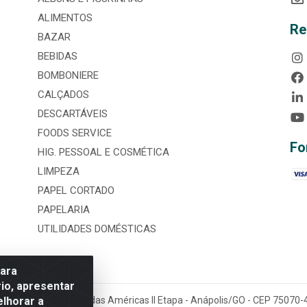
ALIMENTOS
Re
BAZAR
BEBIDAS
BOMBONIERE
CALÇADOS
DESCARTÁVEIS
FOODS SERVICE
Fo
HIG. PESSOAL E COSMÉTICA
LIMPEZA
PAPEL CORTADO
PAPELARIA
UTILIDADES DOMÉSTICAS
para
io, apresentar
elhorar a
tária, nº 3860, Jardim das Américas II Etapa - Anápolis/GO - CEP 7507