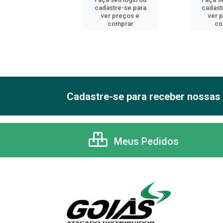
astre-se para
cadastre-se para
cadast
er preços e
ver preços e
ver 
comprar
comprar
co
Cadastre-se para receber nossas 
Meus Pedidos