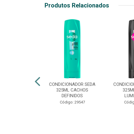
Produtos Relacionados
CIONADOR SEDA
CONDICIONADOR SEDA
CONDICI
COLAGENO E VIT
325ML CACHOS
325M
C
DEFINIDOS
LUM
digo: 50436
Código: 29547
Códig