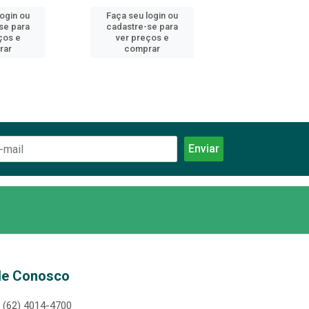
login ou
Faça seu login ou
Faça seu log
se para
cadastre-se para
cadastre-se 
ços e
ver preços e
ver preços
rar
comprar
comprar
le Conosco
(62) 4014-4700