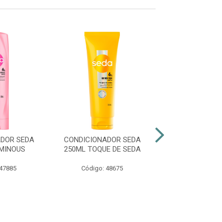
DOR SEDA
CONDICIONADOR SEDA
CONDICIONADO
MINOUS
250ML TOQUE DE SEDA
250ML COLAGEN
C
 47885
Código: 48675
Código: 50