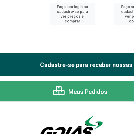
 seu login ou
Faça seu login ou
Faça se
astre-se para
cadastre-se para
cadast
er preços e
ver preços e
ver 
comprar
comprar
co
Cadastre-se para receber nossas 
Meus Pedidos