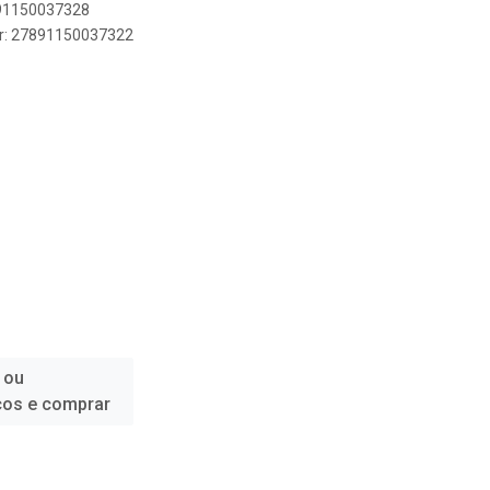
891150037328
er: 27891150037322
 ou
ços e comprar