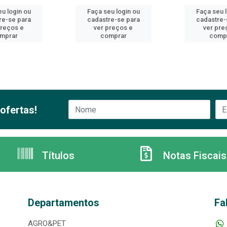
u login ou
Faça seu login ou
Faça seu 
re-se para
cadastre-se para
cadastre-
preços e
ver preços e
ver pre
mprar
comprar
comp
ofertas!
Títulos
Notas Fiscais
Departamentos
Fa
AGRO&PET