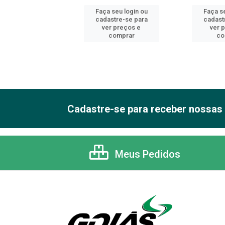
 seu login ou
Faça seu login ou
Faça se
astre-se para
cadastre-se para
cadast
er preços e
ver preços e
ver 
comprar
comprar
co
Cadastre-se para receber nossas 
Meus Pedidos