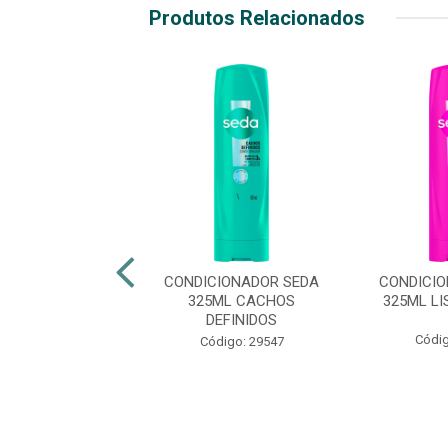
Produtos Relacionados
CIONADOR SEDA
CONDICIONADOR SEDA
CONDICI
TOQUE DE SEDA
325ML CACHOS
325ML LI
DEFINIDOS
digo: 48675
Códig
Código: 29547