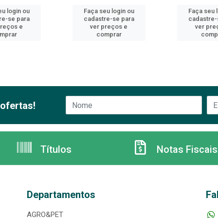
u login ou
Faça seu login ou
Faça seu 
re-se para
cadastre-se para
cadastre-
preços e
ver preços e
ver pre
mprar
comprar
comp
ofertas!
Títulos
Notas Fiscais
Departamentos
Fa
AGRO&PET