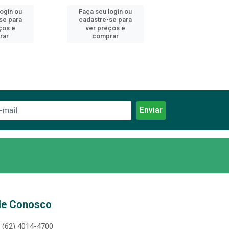
login ou
Faça seu login ou
Faça seu log
se para
cadastre-se para
cadastre-se 
ços e
ver preços e
ver preços
rar
comprar
comprar
le Conosco
(62) 4014-4700