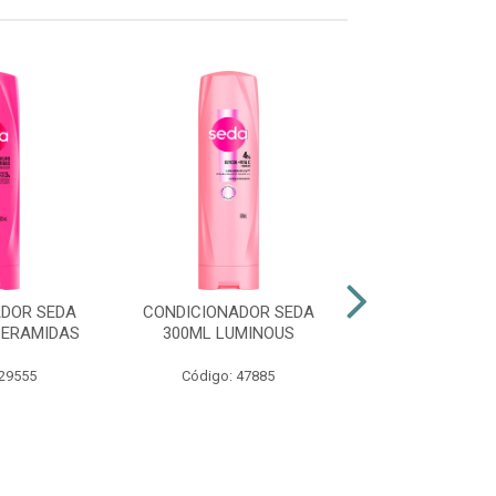
DOR SEDA
CONDICIONADOR SEDA
CONDICIONADO
CERAMIDAS
300ML LUMINOUS
250ML TOQUE 
 29555
Código: 47885
Código: 48