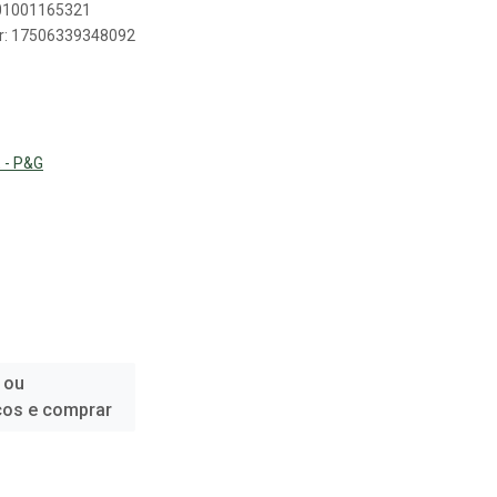
501001165321
er: 17506339348092
 - P&G
 ou
ços e comprar