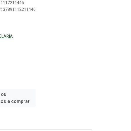
891112211445
er: 37891112211446
ELARIA
 ou
ços e comprar