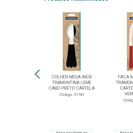
EL SILICONE
COLHER MESA INOX
FACA 
NTINA SOFTTA
TRAMONTINA LEME
TRAMON
ERMELHO
CABO PRETO CARTELA
CARTE
VER
digo: 50829
Código: 31181
Códig
 seu login ou
Faça seu login ou
Faça se