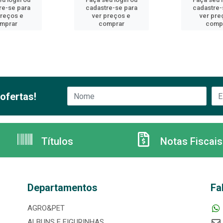
re-se para
cadastre-se para
cadastre-
preços e
ver preços e
ver pre
mprar
comprar
comp
ofertas!
Títulos
Notas Fiscais
Departamentos
Fa
AGRO&PET
ALBUNS E FIGURINHAS