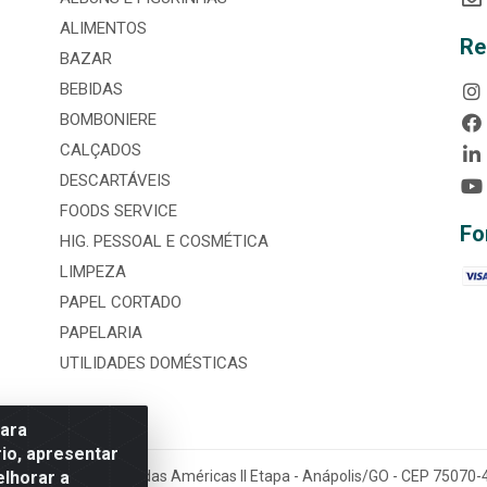
ALIMENTOS
Re
BAZAR
BEBIDAS
BOMBONIERE
CALÇADOS
DESCARTÁVEIS
FOODS SERVICE
Fo
HIG. PESSOAL E COSMÉTICA
LIMPEZA
PAPEL CORTADO
PAPELARIA
UTILIDADES DOMÉSTICAS
para
io, apresentar
elhorar a
tária, nº 3860, Jardim das Américas II Etapa - Anápolis/GO - CEP 7507