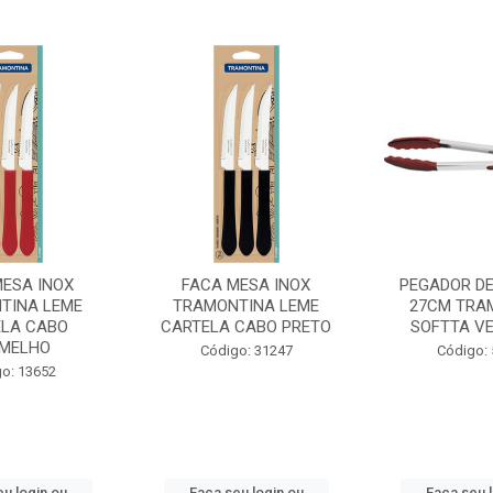
MESA INOX
FACA MESA INOX
PEGADOR DE
TINA LEME
TRAMONTINA LEME
27CM TRA
LA CABO
CARTELA CABO PRETO
SOFTTA V
MELHO
Código: 31247
Código:
o: 13652
u login ou
Faça seu login ou
Faça seu 