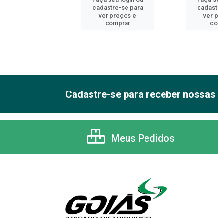
astre-se para
cadastre-se para
cadast
er preços e
ver preços e
ver 
comprar
comprar
co
Cadastre-se para receber nossas 
Meus Pedidos