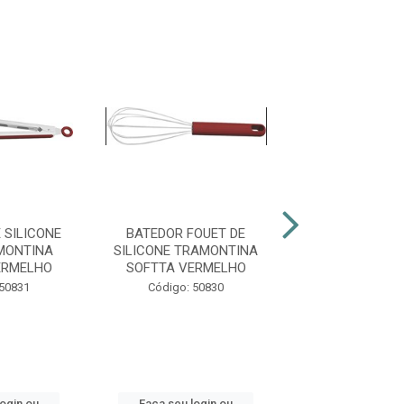
 SILICONE
BATEDOR FOUET DE
PINCEL SIL
MONTINA
SILICONE TRAMONTINA
TRAMONTINA 
ERMELHO
SOFTTA VERMELHO
VERMEL
 50831
Código: 50830
Código: 50
login ou
Faça seu login ou
Faça seu log