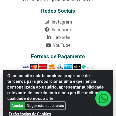
Redes Sociais
Instagram
Facebook
Linkedin
YouTube
Formas de Pagamento
O nosso site coleta cookies próprios e de
terceiros para proporcionar uma experiência
personalizada ao usuário, apresentar publicidade
Rede Brasil - Avenida Universitária, nº 3860, Jardim das
Américas II Etapa - Anápolis/GO - CEP 75070-415 -
relevante de acordo com o seu perfil e melhorar a
CNPJ 07.728.073/0002-24
qualidade do nosso site.
Aceitar
Negar não essenciais
Preferências de Cookies