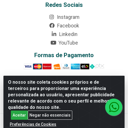
Redes Sociais
Instagram
Facebook
Linkedin
YouTube
Formas de Pagamento
O nosso site coleta cookies próprios e de
terceiros para proporcionar uma experiência
Rede Brasil - Avenida Universitária, nº 3860, Jardim das
personalizada ao usuário, apresentar publicidade
Américas II Etapa - Anápolis/GO - CEP 75070-415 -
relevante de acordo com o seu perfil e melhorar a
CNPJ 07.728.073/0002-24
qualidade do nosso site.
Aceitar
Negar não essenciais
Preferências de Cookies