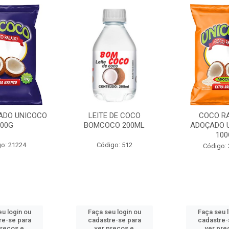
ADO UNICOCO
LEITE DE COCO
COCO R
100G
BOMCOCO 200ML
ADOÇADO 
100
o: 21224
Código: 512
Código:
u login ou
Faça seu login ou
Faça seu 
re-se para
cadastre-se para
cadastre-
preços e
ver preços e
ver pre