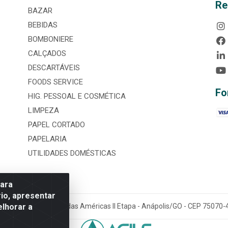
Re
BAZAR
BEBIDAS
BOMBONIERE
CALÇADOS
DESCARTÁVEIS
FOODS SERVICE
Fo
HIG. PESSOAL E COSMÉTICA
LIMPEZA
PAPEL CORTADO
PAPELARIA
UTILIDADES DOMÉSTICAS
para
io, apresentar
elhorar a
tária, nº 3860, Jardim das Américas II Etapa - Anápolis/GO - CEP 7507