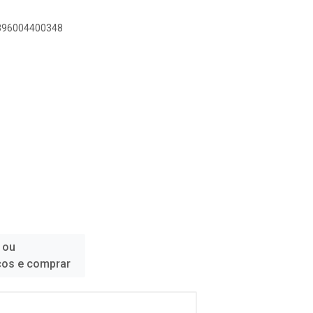
7896004400348
 ou
ços e comprar