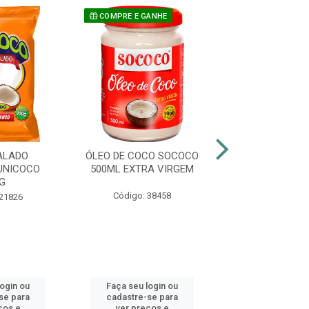
COMPRE E GANHE
ALADO
ÓLEO DE COCO SOCOCO
COCO RALADO 
UNICOCO
500ML EXTRA VIRGEM
50G
G
Código: 38458
Código: 21
 21826
login ou
Faça seu login ou
Faça seu log
se para
cadastre-se para
cadastre-se 
ços e
ver preços e
ver preços