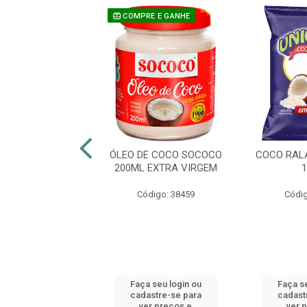
COMPRE E GANHE
ALADO UNICOCO
ÓLEO DE COCO SOCOCO
COCO RAL
50G
200ML EXTRA VIRGEM
digo: 21225
Código: 38459
Códig
 seu login ou
Faça seu login ou
Faça se
astre-se para
cadastre-se para
cadast
er preços e
ver preços e
ver 