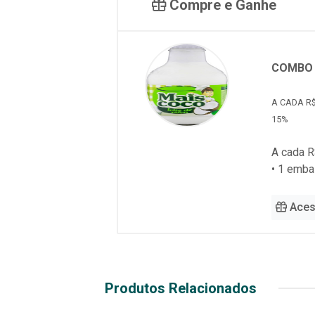
Compre e Ganhe
COMBO 
A CADA R$
15%
A cada R
• 1 emb
Aces
Produtos Relacionados