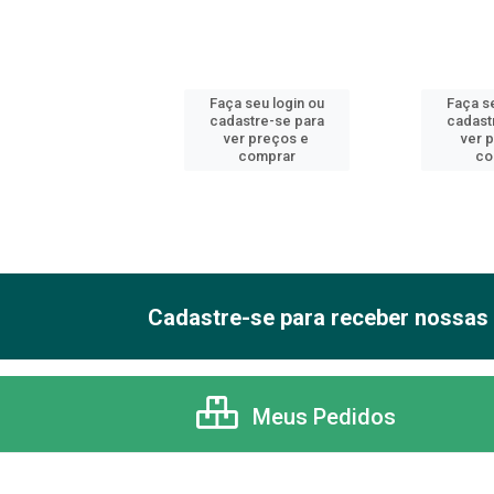
 seu login ou
Faça seu login ou
Faça se
astre-se para
cadastre-se para
cadast
er preços e
ver preços e
ver 
comprar
comprar
co
Cadastre-se para receber nossas 
Meus Pedidos