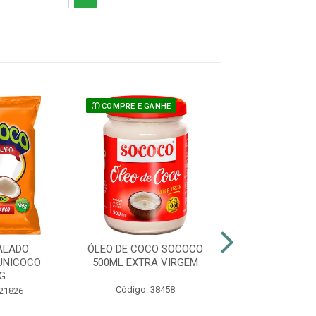
COMPRE E GANHE
ALADO
ÓLEO DE COCO SOCOCO
COCO RALADO 
UNICOCO
500ML EXTRA VIRGEM
50G
G
Código: 38458
Código: 21
 21826