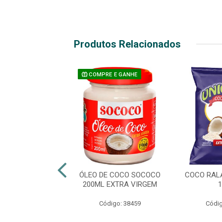
Produtos Relacionados
COMPRE E GANHE
ALADO UNICOCO
ÓLEO DE COCO SOCOCO
COCO RAL
50G
200ML EXTRA VIRGEM
digo: 21225
Código: 38459
Códig