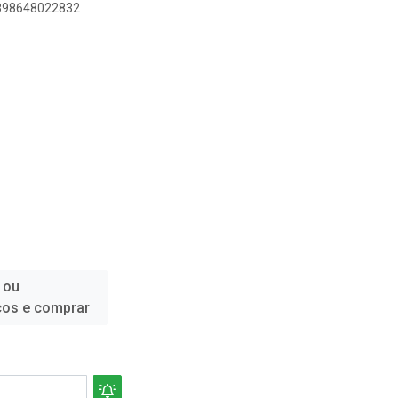
7898648022832
 ou
ços e comprar