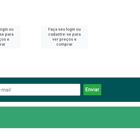
login ou
Faça seu login ou
Faça seu log
se para
cadastre-se para
cadastre-se 
ços e
ver preços e
ver preços
rar
comprar
comprar