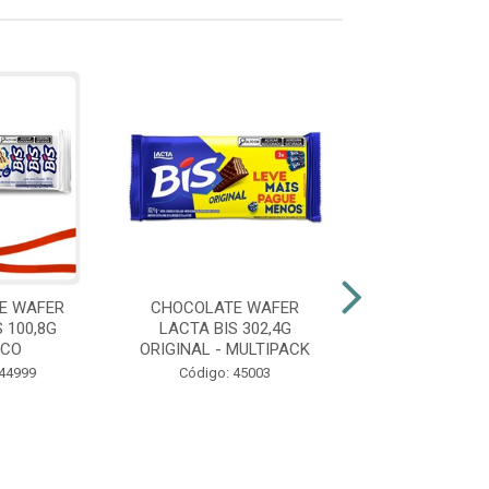
E WAFER
CHOCOLATE WAFER
CHOCOLATE 
 100,8G
LACTA BIS 302,4G
LACTA BIS 3
NCO
ORIGINAL - MULTIPACK
BRANCO - MUL
 44999
Código: 45003
Código: 45