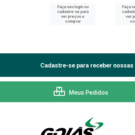
 seu login ou
Faça seu login ou
Faça se
astre-se para
cadastre-se para
cadast
er preços e
ver preços e
ver 
comprar
comprar
co
Cadastre-se para receber nossas 
Meus Pedidos