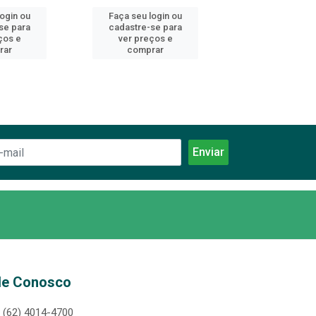
login ou
Faça seu login ou
Faça seu log
se para
cadastre-se para
cadastre-se 
ços e
ver preços e
ver preços
rar
comprar
comprar
le Conosco
(62) 4014-4700