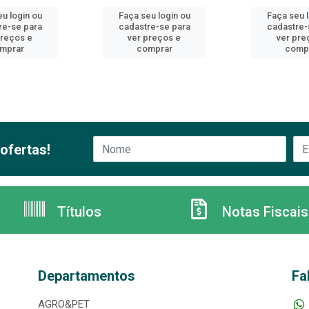
u login ou
Faça seu login ou
Faça seu 
re-se para
cadastre-se para
cadastre-
preços e
ver preços e
ver pre
mprar
comprar
comp
ofertas!
Títulos
Notas Fiscais
Departamentos
Fa
AGRO&PET