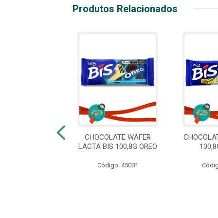
Produtos Relacionados
OLATE WAFER
CHOCOLATE WAFER
CHOCOLAT
A BIS 302,4G
LACTA BIS 100,8G OREO
100,
O - MULTIPACK
Código: 45001
Códig
digo: 45002