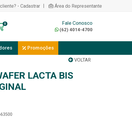
|
cliente? - Cadastrar
Área do Representante
Fale Conosco
0
(62) 4014-4700
dores
Promoções
VOLTAR
AFER LACTA BIS
IGINAL
5663500