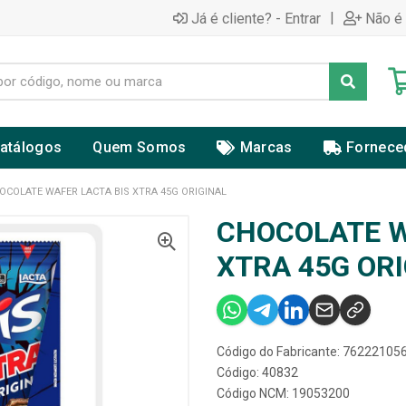
|
Já é cliente? - Entrar
Não é 
atálogos
Quem Somos
Marcas
Fornece
OCOLATE WAFER LACTA BIS XTRA 45G ORIGINAL
CHOCOLATE W
XTRA 45G OR
Código do Fabricante: 7622210
Código: 40832
Código NCM: 19053200