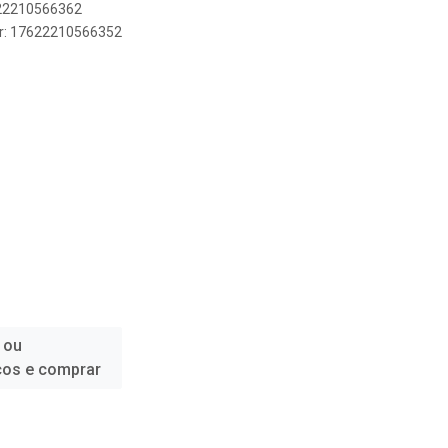
622210566362
er: 17622210566352
 ou
ços e comprar