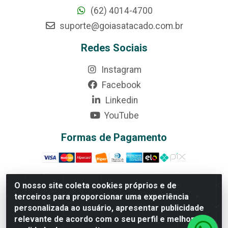
(62) 4014-4700
suporte@goiasatacado.com.br
Redes Sociais
Instagram
Facebook
Linkedin
YouTube
Formas de Pagamento
O nosso site coleta cookies próprios e de
terceiros para proporcionar uma experiência
Rede Brasil - Avenida Universitária, nº 3860, Jardim das
personalizada ao usuário, apresentar publicidade
Américas II Etapa - Anápolis/GO - CEP 75070-415 -
relevante de acordo com o seu perfil e melhorar a
CNPJ 07.728.073/0002-24