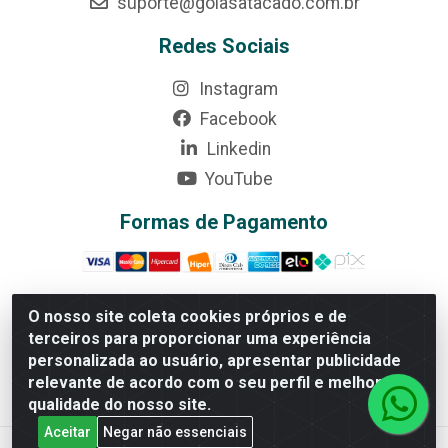
suporte@goiasatacado.com.br
Redes Sociais
Instagram
Facebook
Linkedin
YouTube
Formas de Pagamento
O nosso site coleta cookies próprios e de
terceiros para proporcionar uma experiência
Rede Brasil - Avenida Universitária, nº 3860, Jardim das
personalizada ao usuário, apresentar publicidade
Américas II Etapa - Anápolis/GO - CEP 75070-415 -
relevante de acordo com o seu perfil e melhorar a
CNPJ 07.728.073/0002-24
qualidade do nosso site.
Aceitar
Negar não essenciais