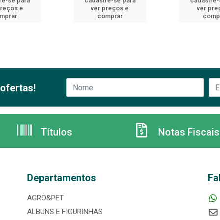
re-se para
cadastre-se para
cadastre-
preços e
ver preços e
ver pre
mprar
comprar
comp
ofertas!
Títulos
Notas Fiscais
Departamentos
Fa
AGRO&PET
ALBUNS E FIGURINHAS