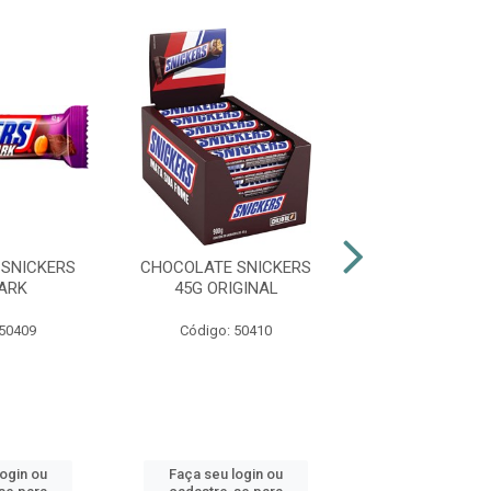
SNICKERS
CHOCOLATE SNICKERS
CHOCOLATE SN
ARK
45G ORIGINAL
42G PÉ DE M
 50409
Código: 50410
Código: 50
login ou
Faça seu login ou
Faça seu log