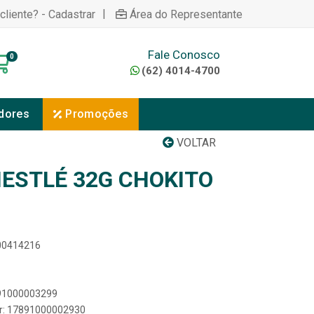
|
cliente? - Cadastrar
Área do Representante
Fale Conosco
0
(62) 4014-4700
dores
Promoções
VOLTAR
ESTLÉ 32G CHOKITO
000414216
891000003299
er: 17891000002930