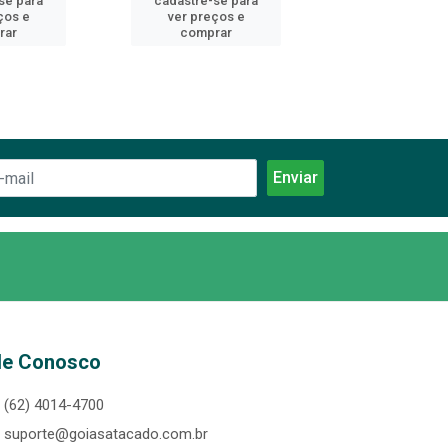
se para
cadastre-se para
cadastre-se 
ços e
ver preços e
ver preços
rar
comprar
comprar
le Conosco
(62) 4014-4700
suporte@goiasatacado.com.br