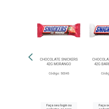
LATE SNICKERS
CHOCOLATE SNICKERS
CHOCOLA
É DE MOLEQUE
42G MORANGO
42G BA
digo: 50665
Código: 50345
Códig
 seu login ou
Faça seu login ou
Faça se