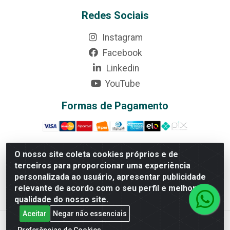
Redes Sociais
Instagram
Facebook
Linkedin
YouTube
Formas de Pagamento
O nosso site coleta cookies próprios e de
terceiros para proporcionar uma experiência
Rede Brasil - Avenida Universitária, nº 3860, Jardim das
personalizada ao usuário, apresentar publicidade
Américas II Etapa - Anápolis/GO - CEP 75070-415 -
relevante de acordo com o seu perfil e melhorar a
CNPJ 07.728.073/0002-24
qualidade do nosso site.
Aceitar
Negar não essenciais
Preferências de Cookies