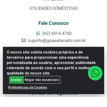
UTILIDADES DOMÉSTICAS
Fale Conosco
(62) 4014-4700
suporte@goiasatacado.com.br
Redes Sociais
O nosso site coleta cookies próprios e de
terceiros para proporcionar uma experiência
Instagram
personalizada ao usuário, apresentar publicidade
relevante de acordo com o seu perfil e melhorar a
Facebook
qualidade do nosso site.
Linkedin
Aceitar
Negar não essenciais
YouTube
Preferências de Cookies
Formas de Pagamento