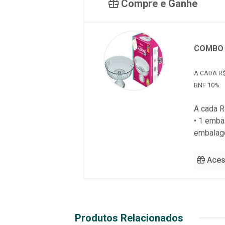
Compre e Ganhe
COMBO 
A CADA R$
BNF 10%
A cada R
• 1 emb
embalag
Aces
Produtos Relacionados