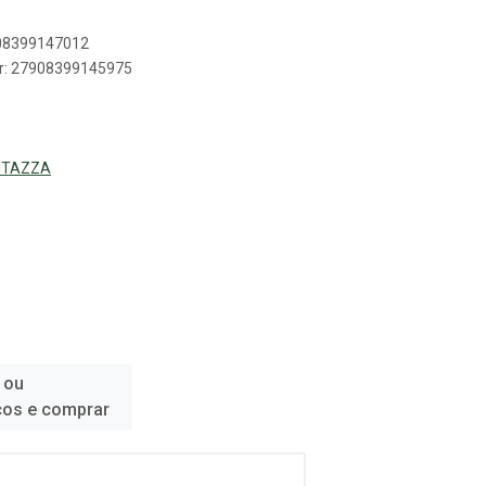
908399147012
er: 27908399145975
VITAZZA
 ou
ços e comprar