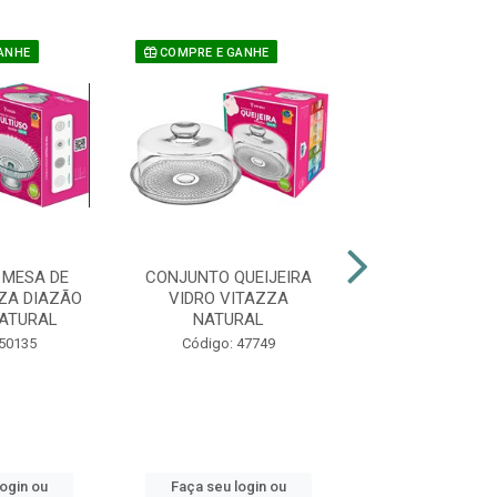
ANHE
COMPRE E GANHE
 MESA DE
CONJUNTO QUEIJEIRA
TIGELA VIDRO
ZA DIAZÃO
VIDRO VITAZZA
FIGUEIREDO AM
ATURAL
NATURAL
600ML C
 50135
Código: 47749
Código: 32
login ou
Faça seu login ou
Faça seu log