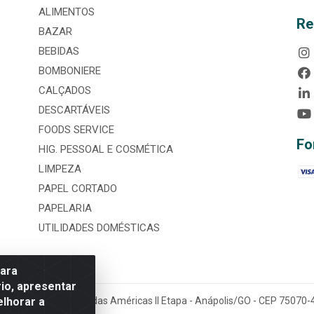
ALIMENTOS
Re
BAZAR
BEBIDAS
BOMBONIERE
CALÇADOS
DESCARTÁVEIS
FOODS SERVICE
Fo
HIG. PESSOAL E COSMÉTICA
LIMPEZA
PAPEL CORTADO
PAPELARIA
UTILIDADES DOMÉSTICAS
para
io, apresentar
elhorar a
tária, nº 3860, Jardim das Américas II Etapa - Anápolis/GO - CEP 7507