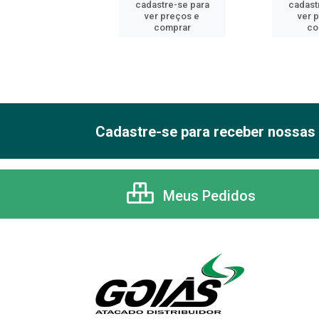
astre-se para
cadastre-se para
cadast
er preços e
ver preços e
ver 
comprar
comprar
co
Cadastre-se para receber nossas 
Meus Pedidos