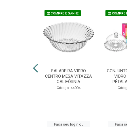
COMPRE E GANHE
COMPRE 
A VIDRO NADIR
SALADEIRA VIDRO
CONJUNTO
REDO AMERICANO
CENTRO MESA VITAZZA
VIDRO
00ML C/T
CALIFÓRNIA
PÉTAL
digo: 32423
Código: 44004
Códig
 seu login ou
Faça seu login ou
Faça se