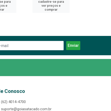
se para
cadastre-se para
cadastre-se 
ços e
ver preços e
ver preços
rar
comprar
comprar
le Conosco
(62) 4014-4700
suporte@goiasatacado.com.br