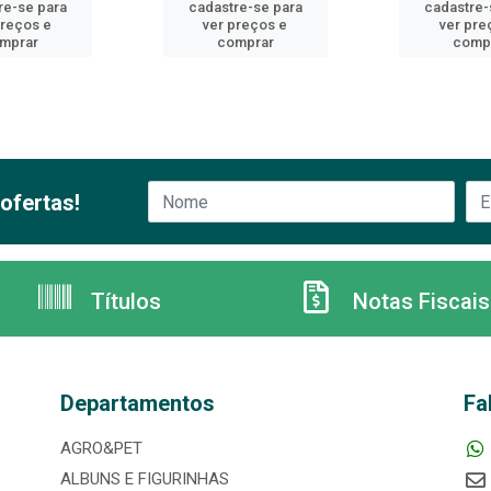
re-se para
cadastre-se para
cadastre-
preços e
ver preços e
ver pre
mprar
comprar
comp
ofertas!
Títulos
Notas Fiscais
Departamentos
Fa
AGRO&PET
ALBUNS E FIGURINHAS