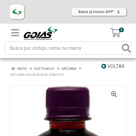
Baixe já nosso APP
0
VOLTAR
INÍCIO
DESTILADOS
CATUABA
CATUABA DA RAÇA AÇAÍ 500M PET