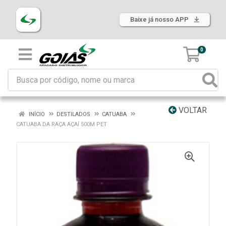
Baixe já nosso APP
0
VOLTAR
INÍCIO
DESTILADOS
CATUABA
CATUABA DA RAÇA AÇAÍ 500M PET