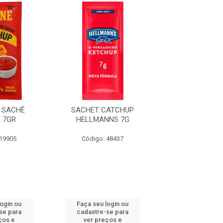
 SACHÊ
SACHET CATCHUP
CATCHUP S
 7GR
HELLMANNS 7G
CEPÊRA 7
 19905
Código: 48437
Código: 48
login ou
Faça seu login ou
Faça seu log
se para
cadastre-se para
cadastre-se 
ços e
ver preços e
ver preços