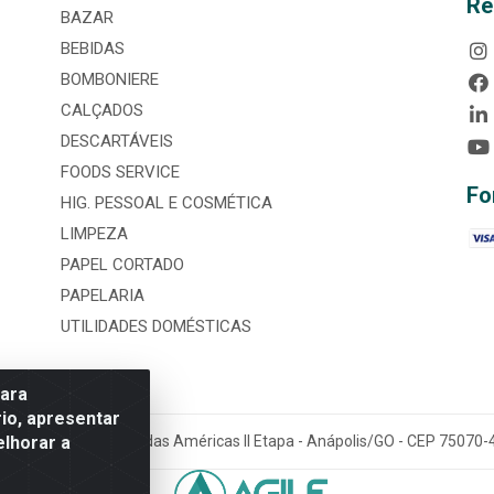
Re
BAZAR
BEBIDAS
BOMBONIERE
CALÇADOS
DESCARTÁVEIS
FOODS SERVICE
Fo
HIG. PESSOAL E COSMÉTICA
LIMPEZA
PAPEL CORTADO
PAPELARIA
UTILIDADES DOMÉSTICAS
para
io, apresentar
elhorar a
tária, nº 3860, Jardim das Américas II Etapa - Anápolis/GO - CEP 7507