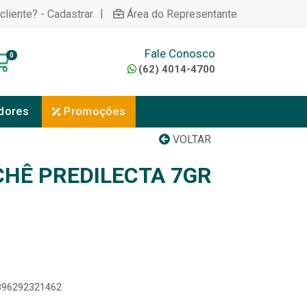
|
cliente? - Cadastrar
Área do Representante
Fale Conosco
0
(62) 4014-4700
dores
Promoções
VOLTAR
HÊ PREDILECTA 7GR
7896292321462