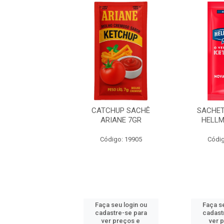
CHUP SACHÊ
CATCHUP SACHÊ
SACHET
EPÊRA 7GR
ARIANE 7GR
HELLM
digo: 48192
Código: 19905
Códig
 seu login ou
Faça seu login ou
Faça se
astre-se para
cadastre-se para
cadast
er preços e
ver preços e
ver 