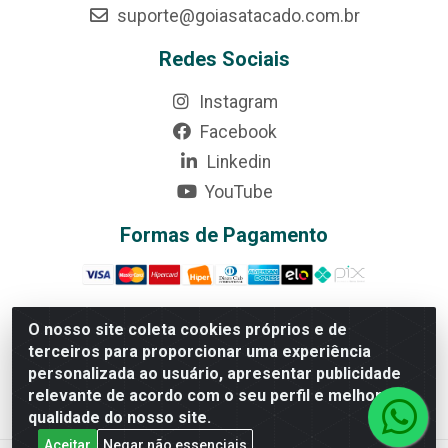
suporte@goiasatacado.com.br
Redes Sociais
Instagram
Facebook
Linkedin
YouTube
Formas de Pagamento
O nosso site coleta cookies próprios e de
terceiros para proporcionar uma experiência
Rede Brasil - Avenida Universitária, nº 3860, Jardim das
personalizada ao usuário, apresentar publicidade
Américas II Etapa - Anápolis/GO - CEP 75070-415 -
relevante de acordo com o seu perfil e melhorar a
CNPJ 07.728.073/0002-24
qualidade do nosso site.
Aceitar
Negar não essenciais