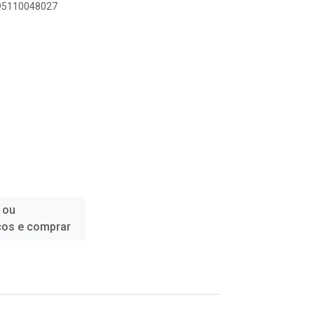
895110048027
 ou
ços e comprar