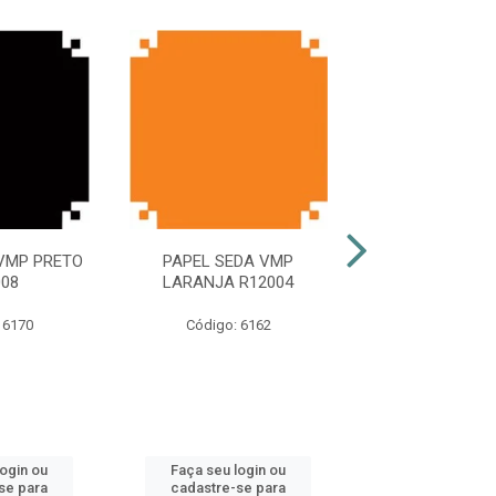
VMP PRETO
PAPEL SEDA VMP
PAPEL SEDA V
008
LARANJA R12004
ESCURO R1
 6170
Código: 6162
Código: 61
login ou
Faça seu login ou
Faça seu log
se para
cadastre-se para
cadastre-se 