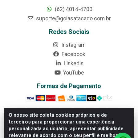
(62) 4014-4700
suporte@goiasatacado.com.br
Redes Sociais
Instagram
Facebook
Linkedin
YouTube
Formas de Pagamento
O nosso site coleta cookies próprios e de
terceiros para proporcionar uma experiência
Rede Brasil - Avenida Universitária, nº 3860, Jardim das
personalizada ao usuário, apresentar publicidade
Américas II Etapa - Anápolis/GO - CEP 75070-415 -
relevante de acordo com o seu perfil e melhorar a
CNPJ 07.728.073/0002-24