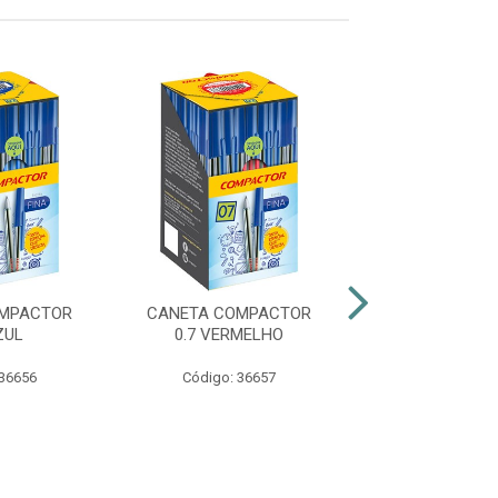
OMPACTOR
CANETA COMPACTOR
CANETA COM
ZUL
0.7 VERMELHO
0.7 PRET
 36656
Código: 36657
Código: 36