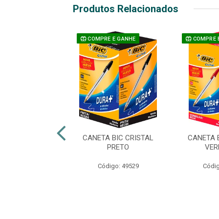
Produtos Relacionados
COMPRE E GANHE
COMPRE 
A COMPACTOR
CANETA BIC CRISTAL
CANETA 
.7 PRETO
PRETO
VER
digo: 36658
Código: 49529
Códig