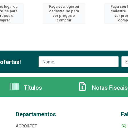
u login ou
Faça seu login ou
Faça seu 
re-se para
cadastre-se para
cadastre-
preços e
ver preços e
ver pre
mprar
comprar
comp
ofertas!
Títulos
Notas Fiscais
Departamentos
Fa
AGRO&PET