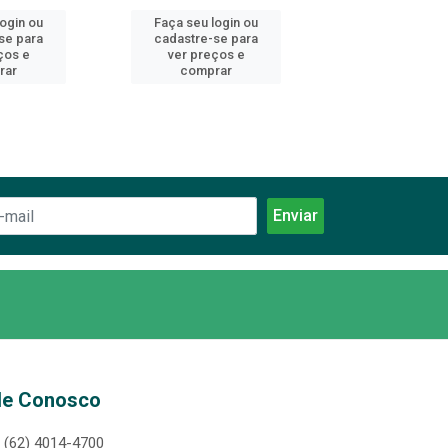
login ou
Faça seu login ou
Faça seu log
se para
cadastre-se para
cadastre-se 
ços e
ver preços e
ver preços
rar
comprar
comprar
le Conosco
(62) 4014-4700