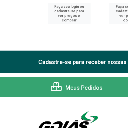
 seu login ou
Faça seu login ou
Faça se
astre-se para
cadastre-se para
cadast
er preços e
ver preços e
ver 
comprar
comprar
co
Cadastre-se para receber nossas 
Meus Pedidos