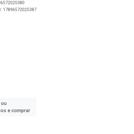
896572025380
er: 17896572025387
 ou
ços e comprar