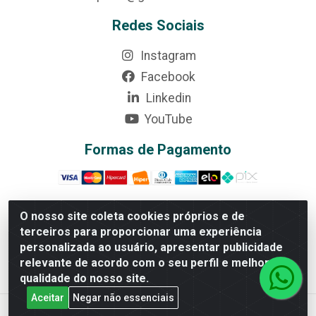
Redes Sociais
Instagram
Facebook
Linkedin
YouTube
Formas de Pagamento
O nosso site coleta cookies próprios e de
terceiros para proporcionar uma experiência
Rede Brasil - Avenida Universitária, nº 3860, Jardim das
personalizada ao usuário, apresentar publicidade
Américas II Etapa - Anápolis/GO - CEP 75070-415 -
relevante de acordo com o seu perfil e melhorar a
CNPJ 07.728.073/0002-24
qualidade do nosso site.
Aceitar
Negar não essenciais