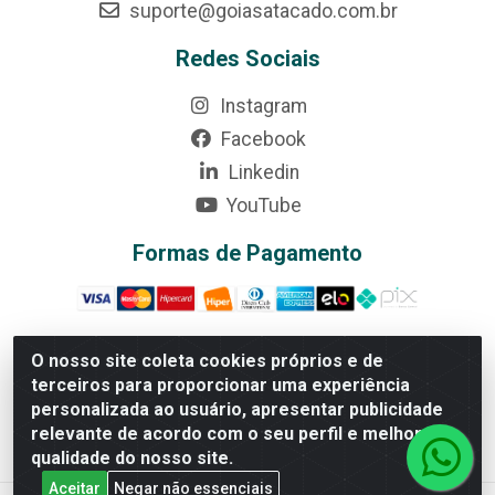
suporte@goiasatacado.com.br
Redes Sociais
Instagram
Facebook
Linkedin
YouTube
Formas de Pagamento
O nosso site coleta cookies próprios e de
terceiros para proporcionar uma experiência
Rede Brasil - Avenida Universitária, nº 3860, Jardim das
personalizada ao usuário, apresentar publicidade
Américas II Etapa - Anápolis/GO - CEP 75070-415 - CNPJ
relevante de acordo com o seu perfil e melhorar a
07.728.073/0002-24
qualidade do nosso site.
Aceitar
Negar não essenciais