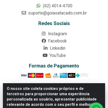
(62) 4014-4700
suporte@goiasatacado.com.br
Redes Sociais
Instagram
Facebook
Linkedin
YouTube
Formas de Pagamento
O nosso site coleta cookies próprios e de
terceiros para proporcionar uma experiência
Rede Brasil - Avenida Universitária, nº 3860, Jardim das
personalizada ao usuário, apresentar publicidade
Américas II Etapa - Anápolis/GO - CEP 75070-415 -
relevante de acordo com o seu perfil e melhorar a
CNPJ 07.728.073/0002-24