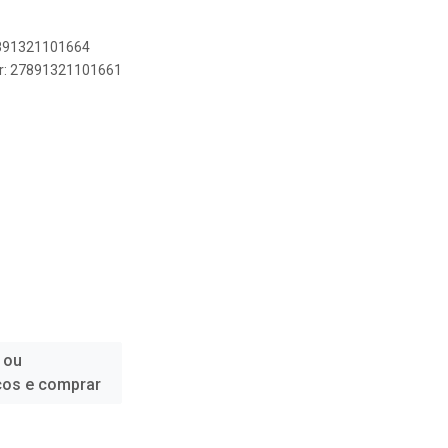
7891321101664
er: 27891321101661
 ou
ços e comprar