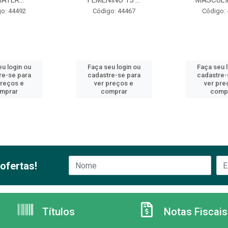
ATÉR...
FEMENINO 15 ...
MASCULIN
o: 44492
Código: 44467
Código:
u login ou
Faça seu login ou
Faça seu 
re-se para
cadastre-se para
cadastre-
preços e
ver preços e
ver pre
mprar
comprar
comp
ofertas!
Títulos
Notas Fiscais