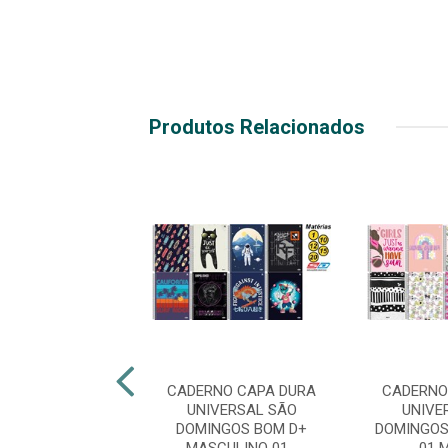
Produtos Relacionados
NO CAPA DURA
CADERNO CAPA DURA
CADERNO
VERSAL SÃO
UNIVERSAL SÃO
UNIVE
NGOS BOM D+
DOMINGOS BOM D+
DOMINGOS