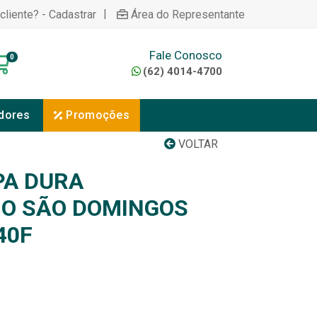
|
cliente? - Cadastrar
Área do Representante
Fale Conosco
0
(62) 4014-4700
dores
Promoções
VOLTAR
PA DURA
IO SÃO DOMINGOS
40F