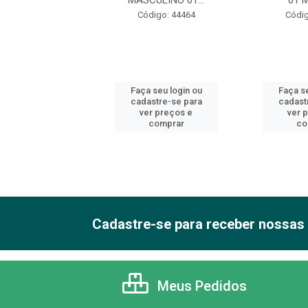
C 20 MATÉ...
MASCULINO 01...
01 M
digo: 44495
Código: 44464
Códig
 seu login ou
Faça seu login ou
Faça se
astre-se para
cadastre-se para
cadast
er preços e
ver preços e
ver 
comprar
comprar
co
Cadastre-se para receber nossas 
Meus Pedidos