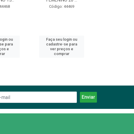
O 15...
FEMENINO 20 ...
MASC 20 MAT
 44468
Código: 44469
Código: 44
login ou
Faça seu login ou
Faça seu log
se para
cadastre-se para
cadastre-se 
ços e
ver preços e
ver preços
rar
comprar
comprar