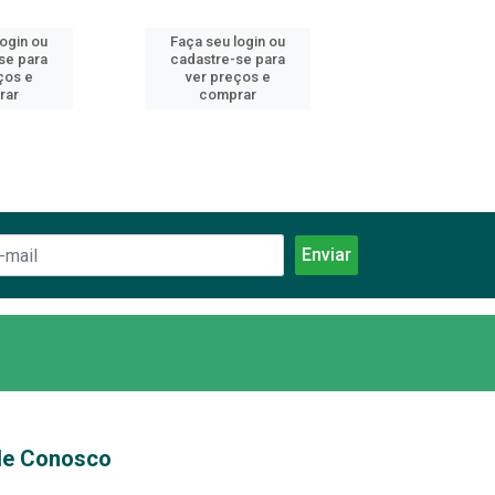
login ou
Faça seu login ou
Faça seu log
se para
cadastre-se para
cadastre-se 
ços e
ver preços e
ver preços
rar
comprar
comprar
le Conosco