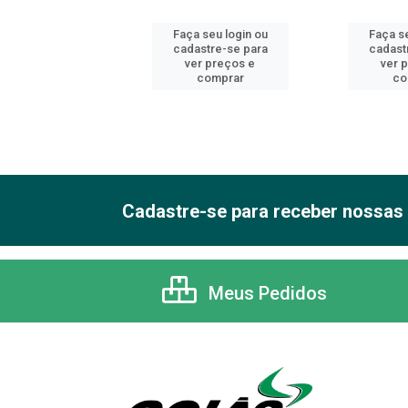
 seu login ou
Faça seu login ou
Faça se
astre-se para
cadastre-se para
cadast
er preços e
ver preços e
ver 
comprar
comprar
co
Cadastre-se para receber nossas 
Meus Pedidos