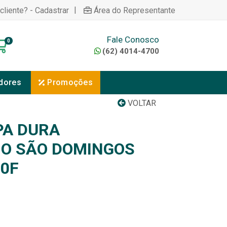
|
cliente? - Cadastrar
Área do Representante
Fale Conosco
0
(62) 4014-4700
dores
Promoções
VOLTAR
PA DURA
IO SÃO DOMINGOS
80F