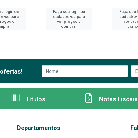
u login ou
Faça seu login ou
Faça seu 
re-se para
cadastre-se para
cadastre-
preços e
ver preços e
ver pre
mprar
comprar
comp
ofertas!
Títulos
Notas Fiscais
Departamentos
Fa