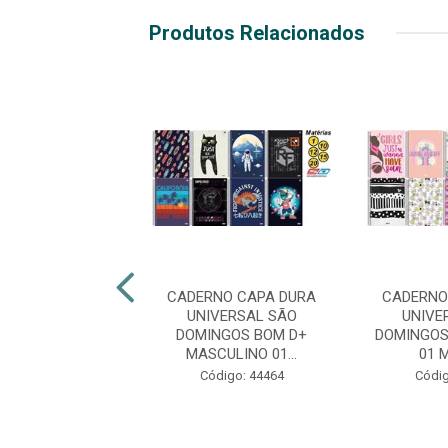
Produtos Relacionados
NO CAPA DURA
CADERNO CAPA DURA
CADERNO
VERSAL SÃO
UNIVERSAL SÃO
UNIVE
NGOS BOM D+
DOMINGOS BOM D+
DOMINGOS
C 20 MATÉ...
MASCULINO 01...
01 M
digo: 44495
Código: 44464
Códig