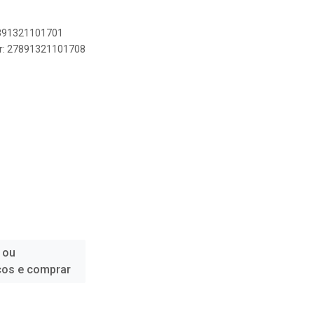
7891321101701
er: 27891321101708
 ou
ços e comprar