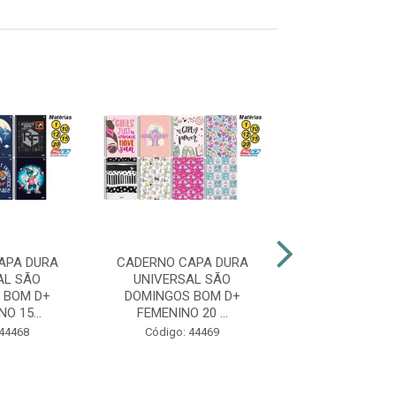
APA DURA
CADERNO CAPA DURA
CADERNO CAP
AL SÃO
UNIVERSAL SÃO
UNIVERSAL
 BOM D+
DOMINGOS BOM D+
DOMINGOS B
O 15...
FEMENINO 20 ...
MASC 20 MAT
 44468
Código: 44469
Código: 44