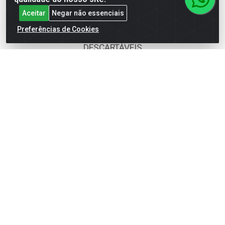
BOMBONIERE
Aceitar
Negar não essenciais
CALÇADOS
Preferências de Cookies
DESCARTÁVEIS
FOODS SERVICE
HIG. PESSOAL E COSMÉTICA
LIMPEZA
PAPEL CORTADO
PAPELARIA
UTILIDADES DOMÉSTICAS
Fale Conosco
(62) 4014-4700