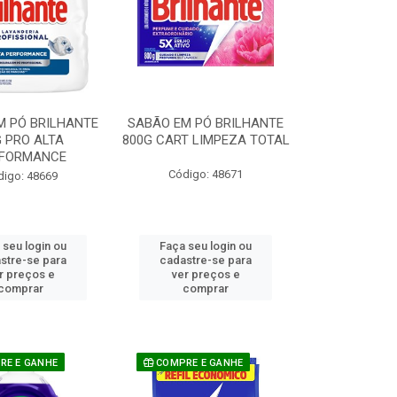
M PÓ BRILHANTE
SABÃO EM PÓ BRILHANTE
 PRO ALTA
800G CART LIMPEZA TOTAL
FORMANCE
Código: 48671
digo: 48669
 seu login ou
Faça seu login ou
stre-se para
cadastre-se para
r preços e
ver preços e
comprar
comprar
E E GANHE
COMPRE E GANHE