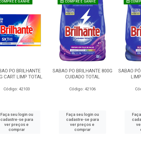
COMPRE E GANHE
COMPRE E GANHE
COMPR
BAO PO BRILHANTE
SABAO PO BRILHANTE 800G
SABAO PÓ
KG CART LIMP TOTAL
CUIDADO TOTAL
LIM
Código: 42103
Código: 42106
Có
Faça seu login ou
Faça seu login ou
Faça
cadastre-se para
cadastre-se para
cada
ver preços e
ver preços e
ve
comprar
comprar