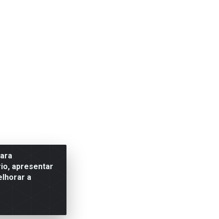
para
io, apresentar
elhorar a