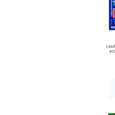
SABÃ
80