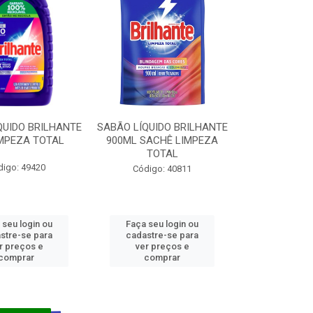
QUIDO BRILHANTE
SABÃO LÍQUIDO BRILHANTE
IMPEZA TOTAL
900ML SACHÊ LIMPEZA
TOTAL
digo: 49420
Código: 40811
 seu login ou
Faça seu login ou
stre-se para
cadastre-se para
r preços e
ver preços e
comprar
comprar