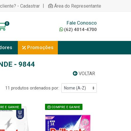
|
cliente? - Cadastrar
Área do Representante
Fale Conosco
0
(62) 4014-4700
dores
Promoções
NDE - 9844
VOLTAR
11 produtos ordenados por:
E E GANHE
COMPRE E GANHE