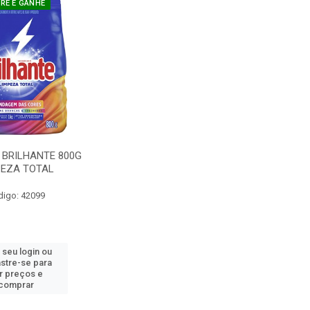
E E GANHE
 BRILHANTE 800G
PEZA TOTAL
digo: 42099
 seu login ou
stre-se para
r preços e
comprar