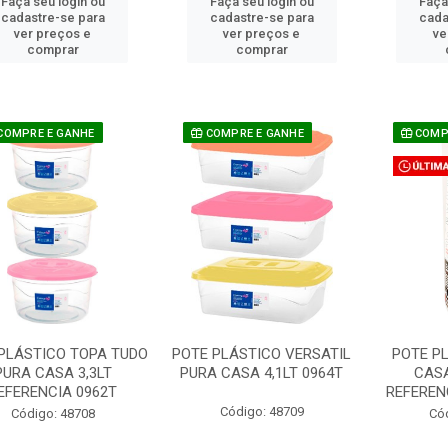
Faça seu login ou
Faça seu login ou
Faça
cadastre-se para
cadastre-se para
cada
ver preços e
ver preços e
ve
comprar
comprar
COMPRE E GANHE
COMPRE E GANHE
COMPR
PLÁSTICO TOPA TUDO
POTE PLÁSTICO VERSATIL
POTE P
PURA CASA 3,3LT
PURA CASA 4,1LT 0964T
CASA
EFERENCIA 0962T
REFEREN
Código: 48709
Código: 48708
Có