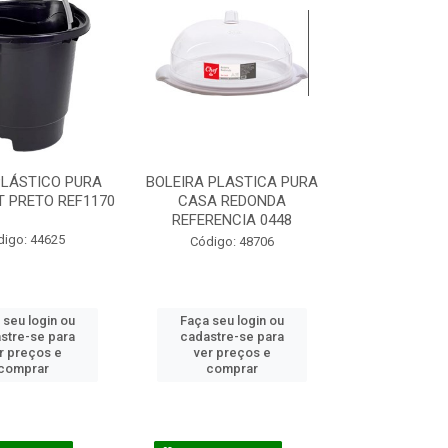
PLÁSTICO PURA
BOLEIRA PLASTICA PURA
T PRETO REF1170
CASA REDONDA
REFERENCIA 0448
digo: 44625
Código: 48706
 seu login ou
Faça seu login ou
stre-se para
cadastre-se para
r preços e
ver preços e
comprar
comprar