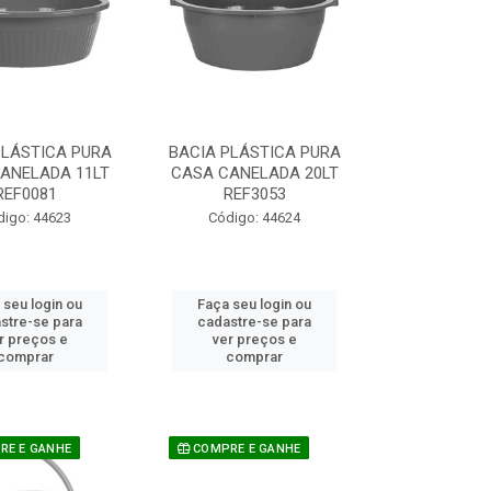
PLÁSTICA PURA
BACIA PLÁSTICA PURA
ANELADA 11LT
CASA CANELADA 20LT
REF0081
REF3053
digo: 44623
Código: 44624
 seu login ou
Faça seu login ou
stre-se para
cadastre-se para
r preços e
ver preços e
comprar
comprar
E E GANHE
COMPRE E GANHE