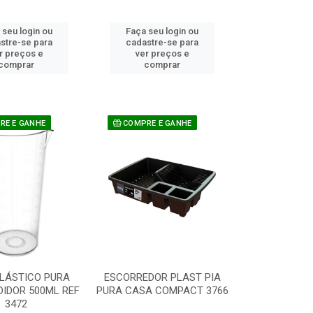
 seu login ou
Faça seu login ou
stre-se para
cadastre-se para
r preços e
ver preços e
comprar
comprar
E E GANHE
COMPRE E GANHE
LÁSTICO PURA
ESCORREDOR PLAST PIA
IDOR 500ML REF
PURA CASA COMPACT 3766
3472