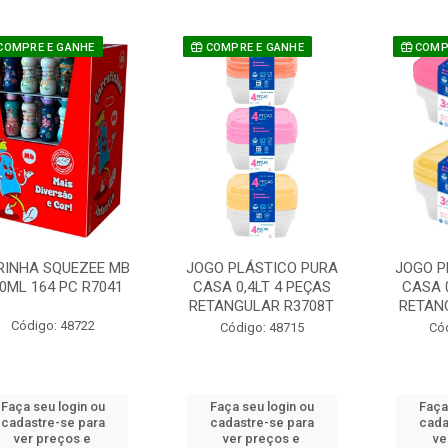
COMPRE E GANHE
COMPRE E GANHE
COMPR
RINHA SQUEZEE MB
JOGO PLÁSTICO PURA
JOGO P
0ML 164 PC R7041
CASA 0,4LT 4 PEÇAS
CASA 
RETANGULAR R3708T
RETAN
Código: 48722
Código: 48715
Có
Faça seu login ou
Faça seu login ou
Faça
cadastre-se para
cadastre-se para
cada
ver preços e
ver preços e
ve