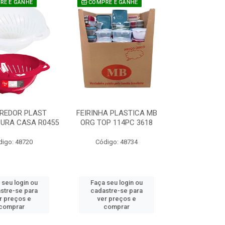
E E GANHE
COMPRE E GANHE
REDOR PLAST
FEIRINHA PLASTICA MB
URA CASA R0455
ORG TOP 114PC 3618
digo: 48720
Código: 48734
 seu login ou
Faça seu login ou
stre-se para
cadastre-se para
r preços e
ver preços e
comprar
comprar