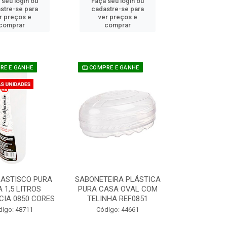
 seu login ou
Faça seu login ou
stre-se para
cadastre-se para
r preços e
ver preços e
comprar
comprar
E E GANHE
COMPRE E GANHE
LASTISCO PURA
SABONETEIRA PLÁSTICA
 1,5 LITROS
PURA CASA OVAL COM
CIA 0850 CORES
TELINHA REF0851
digo: 48711
Código: 44661