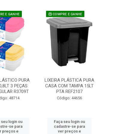
E E GANHE
COMPRE E GANHE
LÁSTICO PURA
LIXEIRA PLÁSTICA PURA
0,8LT 3 PEÇAS
CASA COM TAMPA 15LT
GULAR R3709T
PTA REF2107
digo: 48714
Código: 44656
 seu login ou
Faça seu login ou
stre-se para
cadastre-se para
r preços e
ver preços e