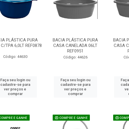
IA PLÁSTICA PURA
BACIA PLÁSTICA PURA
BACIA 
C/TPA 6,0LT REF0878
CASA CANELADA 06LT
CASA C
REF0951
Código: 44630
Código: 44626
Có
Faça seu login ou
Faça seu login ou
Faça
cadastre-se para
cadastre-se para
cada
ver preços e
ver preços e
ve
comprar
comprar
COMPRE E GANHE
COMPRE E GANHE
COMPR