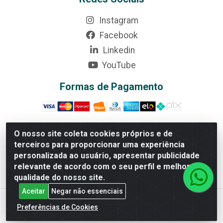
Instagram
Facebook
Linkedin
YouTube
Formas de Pagamento
O nosso site coleta cookies próprios e de
terceiros para proporcionar uma experiência
Rede Brasil - Avenida Universitária, nº 3860, Jardim das
personalizada ao usuário, apresentar publicidade
Américas II Etapa - Anápolis/GO - CEP 75070-415 -
relevante de acordo com o seu perfil e melhorar a
CNPJ 07.728.073/0002-24
qualidade do nosso site.
Aceitar
Negar não essenciais
Preferências de Cookies